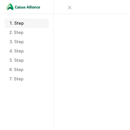
Close menu
Sign in
1.
Step
1.
Step
2.
Step
Try Guideflow
2.
Step
3.
Step
3.
Step
4.
Step
4.
Step
5.
Step
5.
Step
6.
Step
6.
Step
7.
Step
7.
Step